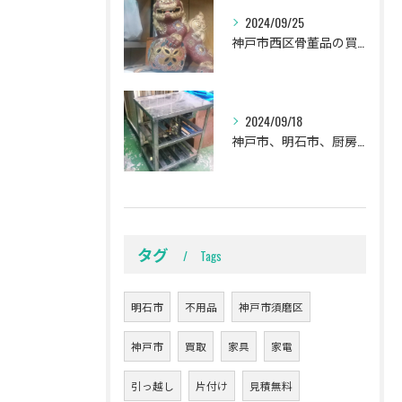
2024/09/25
神戸市西区骨董品の買取
2024/09/18
神戸市、明石市、厨房用品の買取。
タグ
Tags
明石市
不用品
神戸市須磨区
神戸市
買取
家具
家電
引っ越し
片付け
見積無料