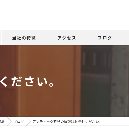
当社の特徴
アクセス
ブログ
不用品回収
リサイクル宝島西明石店
遺品整理
リサイクル宝島伊川谷店
ください。
出張買取
リサイクル
明石市の買取
宝島
ブログ
アンティーク家具の買取はお任せください。