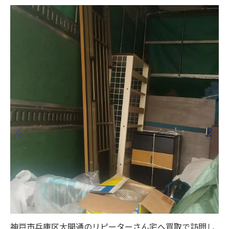
し
神戸市兵庫区大開通のリピーターさん宅へ買取で訪問し
神