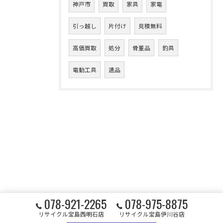
神戸市
買取
家具
家電
引っ越し
片付け
見積無料
高価買取
処分
骨董品
釣具
電動工具
遺品
078-921-2265
078-975-8875
リサイクル宝島西明石店
リサイクル宝島伊川谷店