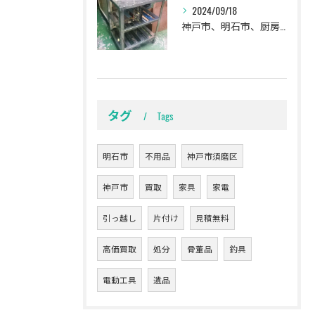
2024/09/18
神戸市、明石市、厨房用品の買取。
タグ
Tags
明石市
不用品
神戸市須磨区
神戸市
買取
家具
家電
引っ越し
片付け
見積無料
高価買取
処分
骨董品
釣具
電動工具
遺品